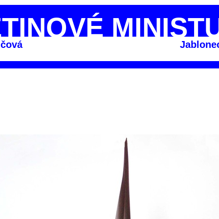
TINOVÉ MINIST
nčová
Jablone